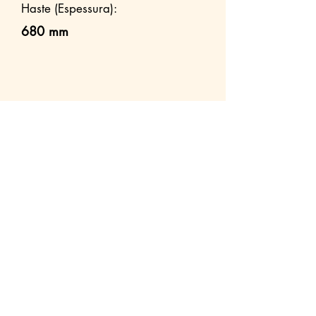
Haste (Espessura):
680 mm
Outros modelos
Maquinas de
Maquinas de
14/16/18 Ton
20/22/24/26 Ton