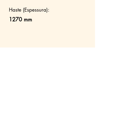
Haste (Espessura):
1270 mm
Outros modelos
Maquinas de
Maquinas de