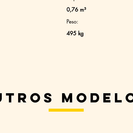
0,76 m³
Peso:
495 kg
utros model