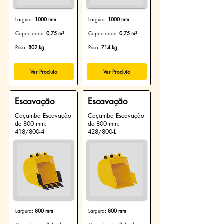
Largura:
1000 mm
Largura:
1000 mm
Capacidade:
0,75 m³
Capacidade:
0,75 m³
Peso:
802 kg
Peso:
714 kg
Ver Produto
Ver Produto
Escavação
Escavação
Caçamba Escavação
Caçamba Escavação
de 800 mm:
de 800 mm:
418/800-4
428/800-L
Largura:
800 mm
Largura:
800 mm