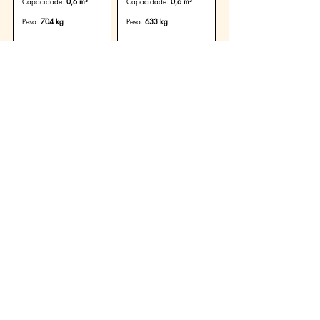
Capacidade:
0,6 m³
Capacidade:
0,6 m³
Peso:
704 kg
Peso:
633 kg
Ver Produto
Ver Produto
Escavação
Escavação
Caçamba Escavação
Caçamba Escavação
de 600 mm:
de 600 mm:
418/600-4
428/600-L
Largura:
600 mm
Largura:
600 mm
Capacidade:
0,45 m³
Capacidade:
0,45 m³
Peso:
615 kg
Peso:
559 kg