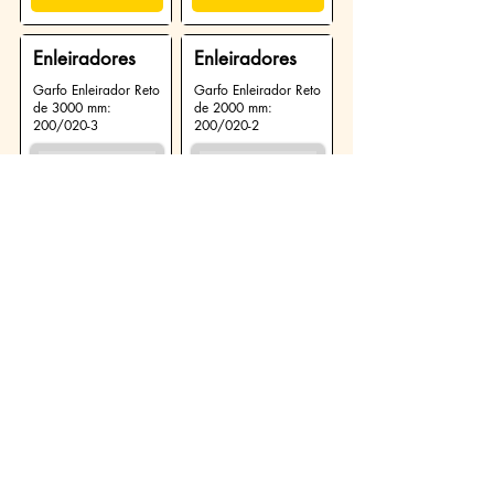
Enleiradores
Enleiradores
Garfo Enleirador Reto
Garfo Enleirador Reto
de 3000 mm:
de 2000 mm:
200/020-3
200/020-2
Largura:
3000 mm
Largura:
2000 mm
Altura:
885 mm
Altura:
885 mm
Peso:
646 kg
Peso:
450 kg
Ver Produto
Ver Produto
Enleiradores