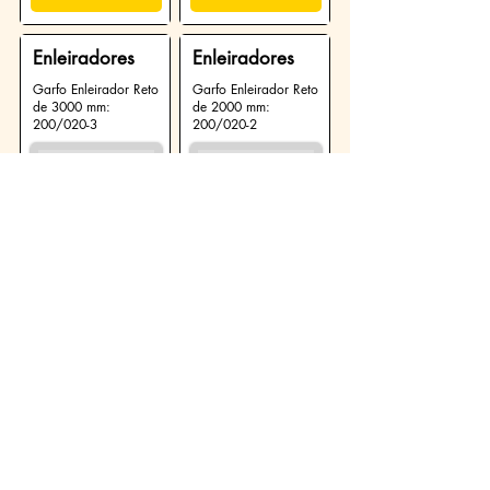
Enleiradores
Enleiradores
Garfo Enleirador Reto
Garfo Enleirador Reto
de 3000 mm:
de 2000 mm:
200/020-3
200/020-2
Largura:
3000 mm
Largura:
2000 mm
Altura:
885 mm
Altura:
885 mm
Peso:
646 kg
Peso:
450 kg
Ver Produto
Ver Produto
Enleiradores