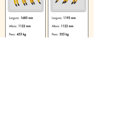
Largura:
1685 mm
Largura:
1195 mm
Altura:
1122 mm
Altura:
1122 mm
Peso:
453 kg
Peso:
355 kg
Ver Produto
Ver Produto
Escarificadores
Garfo Escarificador 3
Hastes: 250/003
Largura:
705 mm