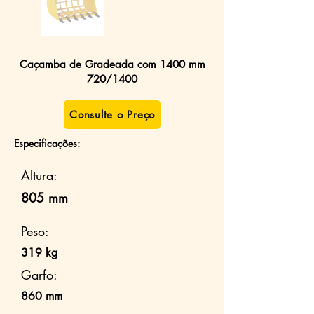
Caçamba de Gradeada com 1400 mm
720/1400
Consulte o Preço
Especificações:
Altura:
805 mm
Peso:
319 kg
Garfo:
860 mm