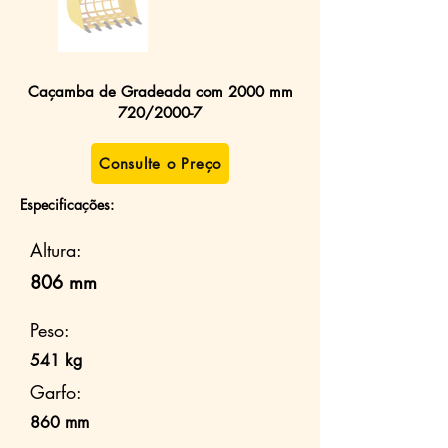
Caçamba de Gradeada com 2000 mm
720/2000-7
Consulte o Preço
Especificações:
Altura:
806 mm
Peso:
541 kg
Garfo:
860 mm