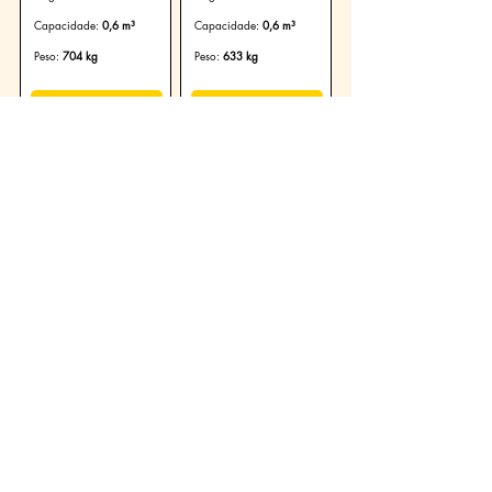
Capacidade:
0,6 m³
Capacidade:
0,6 m³
Peso:
704 kg
Peso:
633 kg
Ver Produto
Ver Produto
Escavação
Escavação
Caçamba Escavação
Caçamba Escavação
de 600 mm:
de 600 mm:
414/600-4
414/600-L
Largura:
600 mm
Largura:
600 mm
Capacidade:
0,45 m³
Capacidade:
0,45 m³
Peso:
615 kg
Peso:
559 kg