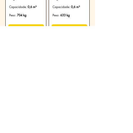
Capacidade:
0,6 m³
Capacidade:
0,6 m³
Peso:
704 kg
Peso:
633 kg
Ver Produto
Ver Produto
Escavação
Escavação
Caçamba Escavação
Caçamba Escavação
de 600 mm:
de 600 mm:
414/600-4
414/600-L
Largura:
600 mm
Largura:
600 mm
Capacidade:
0,45 m³
Capacidade:
0,45 m³
Peso:
615 kg
Peso:
559 kg